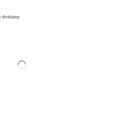
 dostawy.
uktu:
gą różnić się ceną
ak na grafice) ilość znaków ograniczona - patrz w