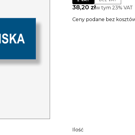
Cena
38,20 zł
w tym 23% VAT
w tym
23%
VAT
Ceny podane bez kosztów
Wybierz wariant prod
Poszczególne warianty mo
*
kolor
Wybierz
napis (jeśli ma być inny j
opisie
Opcjonalne
Ilość