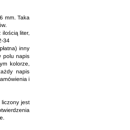
16 mm. Taka
rów.
ością liter,
2-34
łatna) inny
 polu napis
mym kolorze,
ażdy napis
zamówienia i
liczony jest
twierdzenia
e.