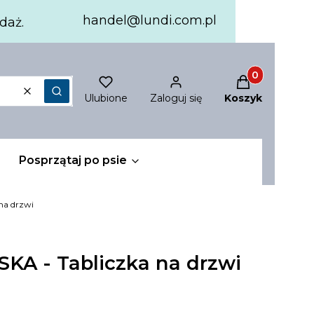
handel@lundi.com.pl
daż.
Produkty w ko
Ulubione
Zaloguj się
Koszyk
Wyczyść
Szukaj
Posprzątaj po psie
na drzwi
A - Tabliczka na drzwi