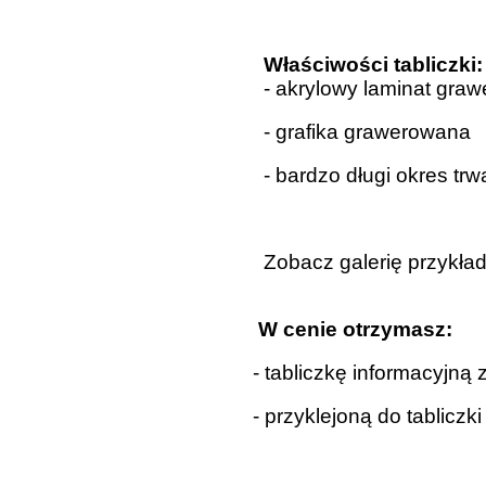
Właściwości tabliczki:
- akrylowy laminat graw
- grafika grawerowana
- bardzo długi okres trw
Zobacz galerię przykł
W cenie otrzymasz:
- tabliczkę informacyj
- przyklejoną do tablic