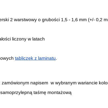
erski 2 warstwowy o grubości 1,5 - 1,6 mm (+/- 0,2 
ałości liczony w latach
adowych
tabliczek z laminatu
.
ną z zamówionym napisem w wybranym wariancie kol
zki samoprzylepną taśmę montażową