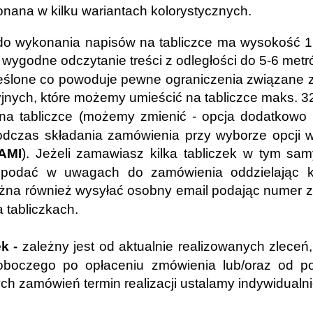
nana w kilku wariantach kolorystycznych.
do wykonania napisów na tabliczce ma wysokość 
a wygodne odczytanie treści z odległości do 5-6 met
eślone co powoduje pewne ograniczenia związane z il
yjnych, które możemy umieścić na tabliczce maks. 3
na tabliczce (możemy zmienić - opcja dodatkowo p
dczas składania zamówienia przy wyborze opcji w
AMI
). Jeżeli zamawiasz kilka tabliczek w tym sa
 podać w uwagach do zamówienia oddzielając k
ożna również wysyłać osobny email podając numer 
 tabliczkach.
ek -
zależny jest od aktualnie realizowanych zleceń, 
boczego po opłaceniu zmówienia lub/oraz od po
h zamówień termin realizacji ustalamy indywidualni