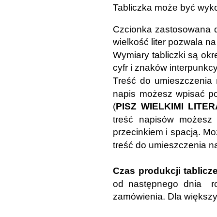
Tabliczka może być wyko
Czcionka zastosowana 
wielkość liter pozwala n
Wymiary tabliczki są okr
cyfr i znaków interpunkc
Treść do umieszczenia 
napis możesz wpisać po
(
PISZ WIELKIMI LITER
treść napisów możesz
przecinkiem i spacją. M
treść do umieszczenia na
Czas produkcji tablicz
od następnego dnia ro
zamówienia. Dla większyc