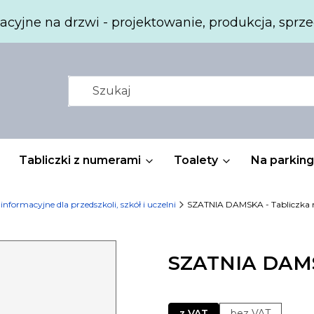
acyjne na drzwi - projektowanie, produkcja, sprze
Tabliczki z numerami
Toalety
Na parking
 informacyjne dla przedszkoli, szkół i uczelni
SZATNIA DAMSKA - Tabliczka 
SZATNIA DAMSK
z VAT
bez VAT