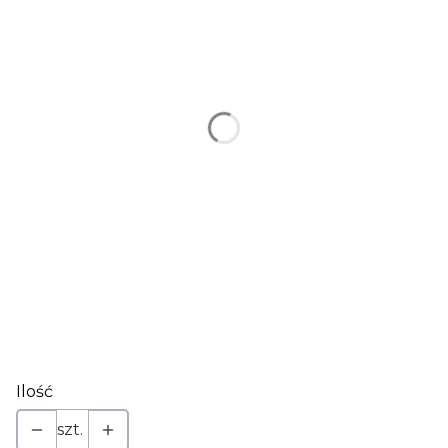
*
kolor
Wybierz
*
piętro/poziom
Wybierz
*
wielkość
Wybierz
numer 3 lub III
Opcjonalne
Ilość
szt.