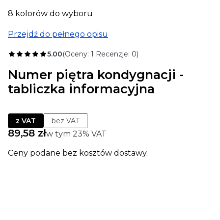
8 kolorów do wyboru
Przejdź do pełnego opisu
5.00
(Oceny: 1 Recenzje: 0)
Numer piętra kondygnacji -
tabliczka informacyjna
z VAT
bez VAT
Cena
89,58 zł
w tym 23% VAT
w tym
23%
VAT
Ceny podane bez kosztów dostawy.
Wybierz wariant produktu:
Poszczególne warianty mogą różnić się ceną