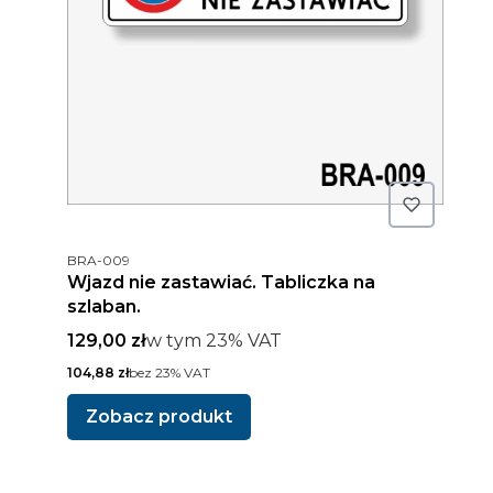
Kod produktu
BRA-009
Wjazd nie zastawiać. Tabliczka na
szlaban.
Cena brutto
w tym %s VAT
129,00 zł
w tym
23%
VAT
Cena netto
104,88 zł
bez 23% VAT
Zobacz produkt