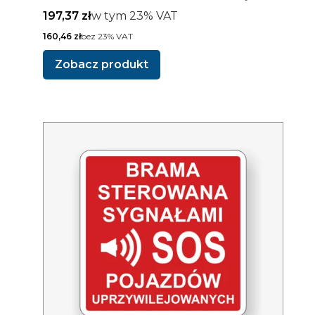
poczekaj do pełnego otwarcia
Cena brutto
w tym %s VAT
197,37 zł
w tym
23%
VAT
Cena netto
160,46 zł
bez 23% VAT
Zobacz produkt