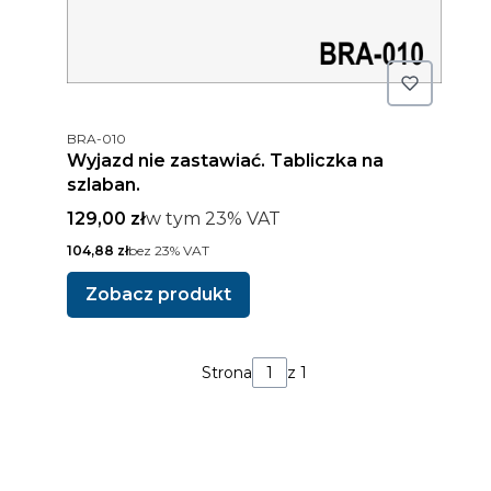
Kod produktu
BRA-010
Wyjazd nie zastawiać. Tabliczka na
szlaban.
Cena brutto
w tym %s VAT
129,00 zł
w tym
23%
VAT
Cena netto
104,88 zł
bez 23% VAT
Zobacz produkt
Strona
z 1