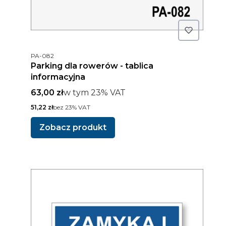
Kod produktu
PA-082
Parking dla rowerów - tablica
informacyjna
Cena brutto
w tym %s VAT
63,00 zł
w tym
23%
VAT
Cena netto
51,22 zł
bez 23% VAT
Zobacz produkt