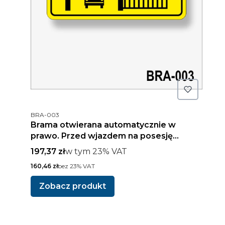
Kod produktu
BRA-003
Brama otwierana automatycznie w
prawo. Przed wjazdem na posesję
poczekaj do pełnego otwarcia
Cena brutto
w tym %s VAT
197,37 zł
w tym
23%
VAT
Cena netto
160,46 zł
bez 23% VAT
Zobacz produkt