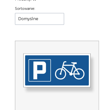
Lista produktów
Sortowanie:
Domyślne