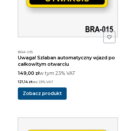
Kod produktu
BRA-015
Uwaga! Szlaban automatyczny wjazd po
całkowitym otwarciu
Cena brutto
w tym %s VAT
149,00 zł
w tym
23%
VAT
Cena netto
121,14 zł
bez 23% VAT
Zobacz produkt