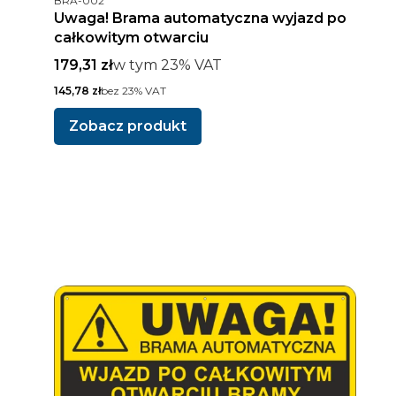
BRA-002
Uwaga! Brama automatyczna wyjazd po
całkowitym otwarciu
Cena brutto
w tym %s VAT
179,31 zł
w tym
23%
VAT
Cena netto
145,78 zł
bez 23% VAT
Zobacz produkt