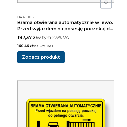
Kod produktu
BRA-006
Brama otwierana automatycznie w lewo.
Przed wyjazdem na posesję poczekaj do
pełnego otwarcia
Cena brutto
w tym %s VAT
197,37 zł
w tym
23%
VAT
Cena netto
160,46 zł
bez 23% VAT
Zobacz produkt