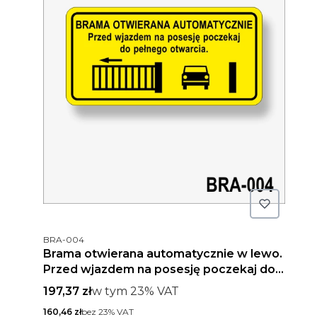
Kod produktu
BRA-004
Brama otwierana automatycznie w lewo.
Przed wjazdem na posesję poczekaj do
pełnego otwarcia
Cena brutto
w tym %s VAT
197,37 zł
w tym
23%
VAT
Cena netto
160,46 zł
bez 23% VAT