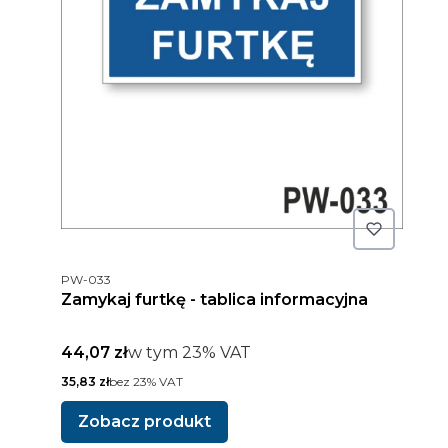
Kod produktu
PW-033
Zamykaj furtkę - tablica informacyjna
Cena brutto
w tym %s VAT
44,07 zł
w tym
23%
VAT
Cena netto
35,83 zł
bez 23% VAT
Zobacz produkt