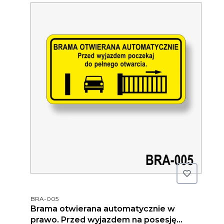
Kod produktu
BRA-005
Brama otwierana automatycznie w
prawo. Przed wyjazdem na posesję