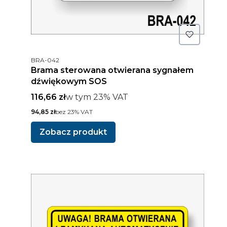
Kod produktu
BRA-042
Brama sterowana otwierana sygnałem
dźwiękowym SOS
Cena brutto
w tym %s VAT
116,66 zł
w tym
23%
VAT
Cena netto
94,85 zł
bez 23% VAT
Zobacz produkt