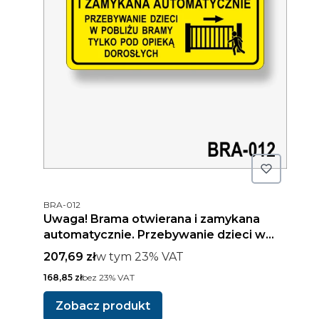
Kod produktu
BRA-012
Uwaga! Brama otwierana i zamykana
automatycznie. Przebywanie dzieci w
pobliżu bramy tylko pod opieką
Cena brutto
w tym %s VAT
207,69 zł
w tym
23%
VAT
dorosłych.
Cena netto
168,85 zł
bez 23% VAT
Zobacz produkt