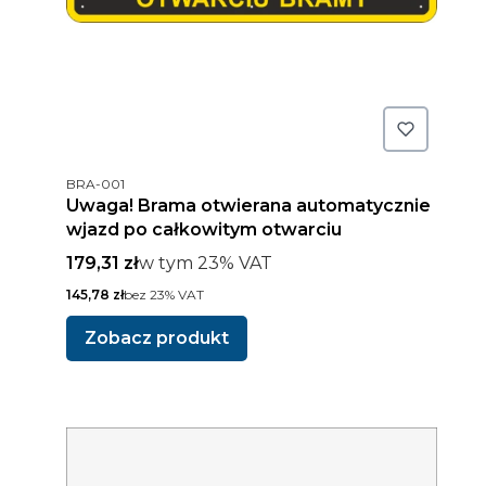
Kod produktu
BRA-001
Uwaga! Brama otwierana automatycznie
wjazd po całkowitym otwarciu
Cena brutto
w tym %s VAT
179,31 zł
w tym
23%
VAT
Cena netto
145,78 zł
bez 23% VAT
Zobacz produkt