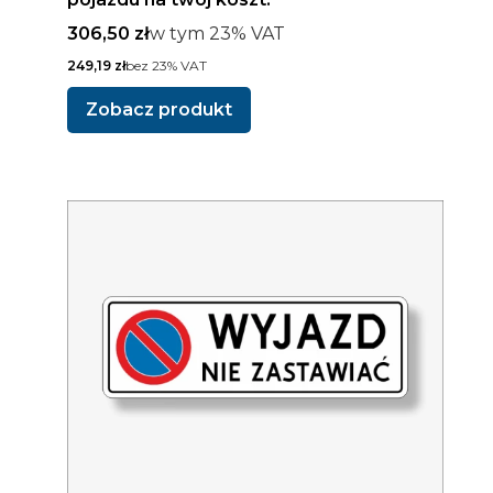
Cena brutto
w tym %s VAT
306,50 zł
w tym
23%
VAT
Cena netto
249,19 zł
bez 23% VAT
Zobacz produkt