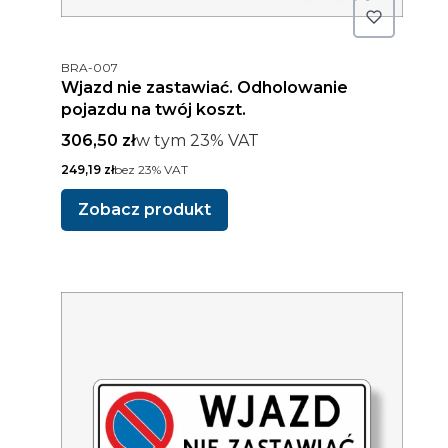
Kod produktu
BRA-007
Wjazd nie zastawiać. Odholowanie
pojazdu na twój koszt.
Cena brutto
w tym %s VAT
306,50 zł
w tym
23%
VAT
Cena netto
249,19 zł
bez 23% VAT
Zobacz produkt