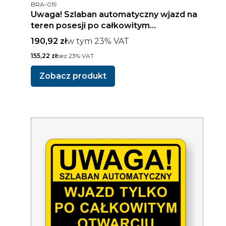
Kod produktu
BRA-019
Uwaga! Szlaban automatyczny wjazd na
teren posesji po całkowitym
podniesieniu szlabanu.
Cena brutto
w tym %s VAT
190,92 zł
w tym
23%
VAT
Cena netto
155,22 zł
bez 23% VAT
Zobacz produkt