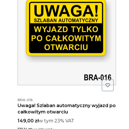
Kod produktu
BRA-016
Uwaga! Szlaban automatyczny wyjazd po
całkowitym otwarciu
Cena brutto
w tym %s VAT
149,00 zł
w tym
23%
VAT
Cena netto