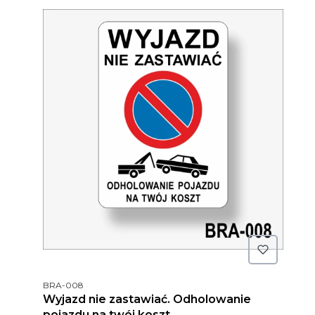
Kod produktu
BRA-008
Wyjazd nie zastawiać. Odholowanie
pojazdu na twój koszt.