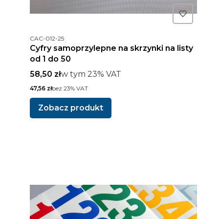
Kod produktu
CAC-012-25
Cyfry samoprzylepne na skrzynki na listy
od 1 do 50
Cena brutto
w tym %s VAT
58,50 zł
w tym
23%
VAT
Cena netto
47,56 zł
bez 23% VAT
Zobacz produkt