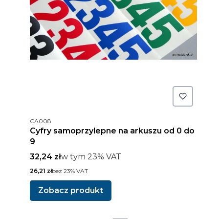
Kod produktu
CA008
Cyfry samoprzylepne na arkuszu od 0 do
9
Cena brutto
w tym %s VAT
32,24 zł
w tym
23%
VAT
Cena netto
26,21 zł
bez 23% VAT
Zobacz produkt