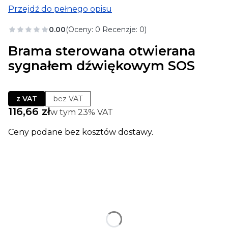
Przejdź do pełnego opisu
0.00
(Oceny: 0 Recenzje: 0)
Brama sterowana otwierana
sygnałem dźwiękowym SOS
z VAT
bez VAT
Cena
116,66 zł
w tym 23% VAT
w tym
23%
VAT
Ceny podane bez kosztów dostawy.
Wybierz wariant produktu:
Poszczególne warianty mogą różnić się ceną
*
wielkość w mm