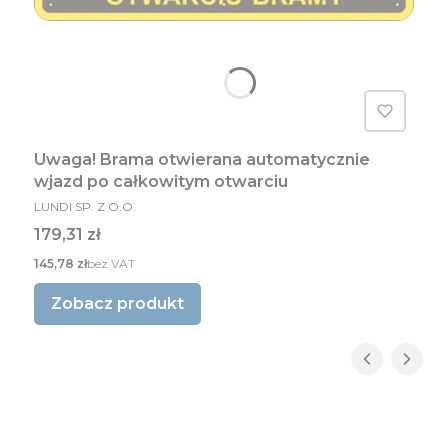
Uwaga! Brama otwierana automatycznie
wjazd po całkowitym otwarciu
PRODUCENT
LUNDI SP. Z O.O.
Cena
179,31 zł
Cena
145,78 zł
bez VAT
Zobacz produkt