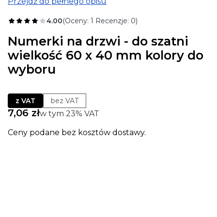
Przejdź do pełnego opisu
4.00
(Oceny: 1 Recenzje: 0)
Numerki na drzwi - do szatni
wielkość 60 x 40 mm kolory do
wyboru
z VAT
bez VAT
Cena
7,06 zł
w tym 23% VAT
w tym
23%
VAT
Ceny podane bez kosztów dostawy.
Wybierz wariant produktu:
Poszczególne warianty mogą różnić się ceną
*
kolor