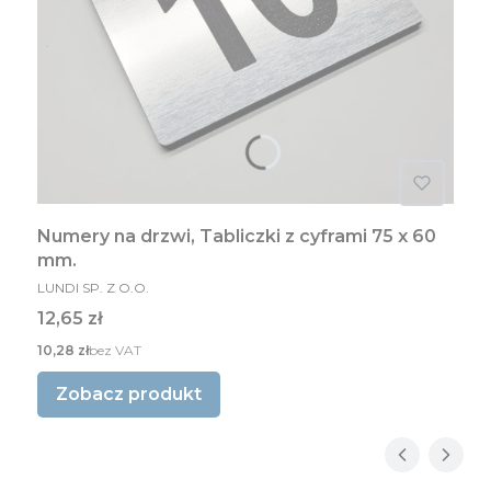
Numery na drzwi, Tabliczki z cyframi 75 x 60
mm.
PRODUCENT
LUNDI SP. Z O.O.
Cena
12,65 zł
Cena
10,28 zł
bez VAT
Zobacz produkt