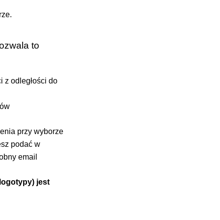
rze.
Pozwala to
 z odległości do
ków
ienia przy wyborze
żesz podać w
obny email
ogotypy) jest