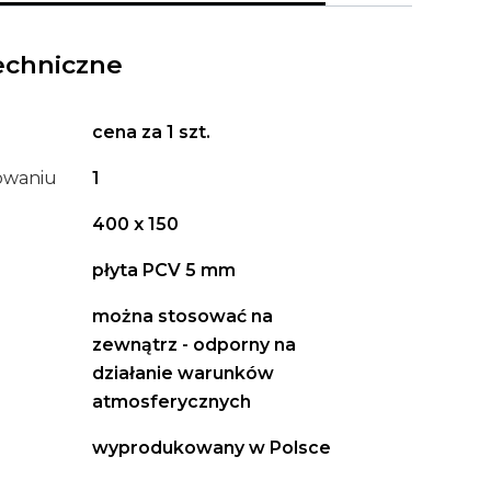
echniczne
cena za 1 szt.
kowaniu
1
400 x 150
płyta PCV 5 mm
można stosować na
zewnątrz - odporny na
działanie warunków
atmosferycznych
wyprodukowany w Polsce