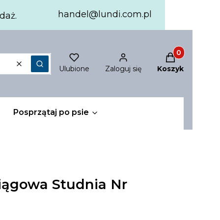
handel@lundi.com.pl
daż.
Produkty w ko
Ulubione
Zaloguj się
Koszyk
Wyczyść
Szukaj
Posprzątaj po psie
iągowa Studnia Nr