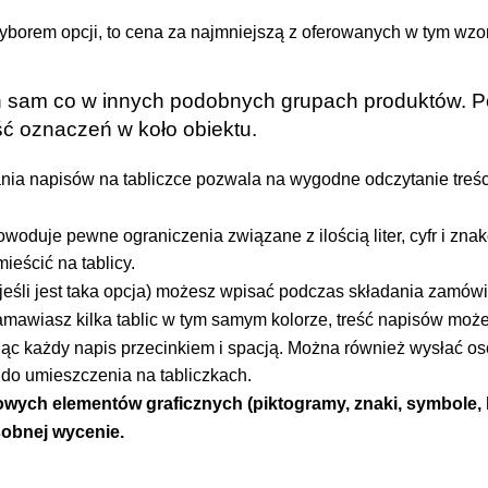
wyborem opcji, to cena za najmniejszą z oferowanych w tym wzo
 ten sam co w innych podobnych grupach produktów. 
ść oznaczeń w koło obiektu.
a napisów na tabliczce pozwala na wygodne odczytanie treści
woduje pewne ograniczenia związane z ilością liter, cyfr i zna
ieścić na tablicy.
(jeśli jest taka opcja) możesz wpisać podczas składania zamów
zamawiasz kilka tablic w tym samym kolorze, treść napisów mo
c każdy napis przecinkiem i spacją. Można również wysłać os
 do umieszczenia na tabliczkach.
wych elementów graficznych (piktogramy, znaki, symbole, l
sobnej wycenie.