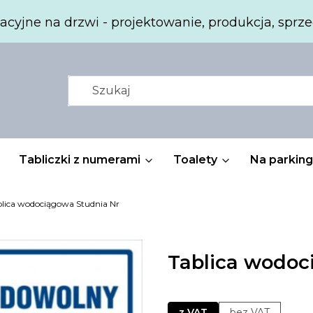
acyjne na drzwi - projektowanie, produkcja, sprze
Tabliczki z numerami
Toalety
Na parking
lica wodociągowa Studnia Nr
Tablica wodoc
z VAT
bez VAT