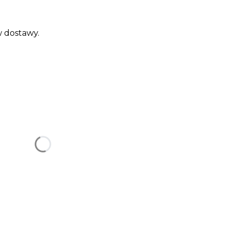
 dostawy.
uktu:
gą różnić się ceną