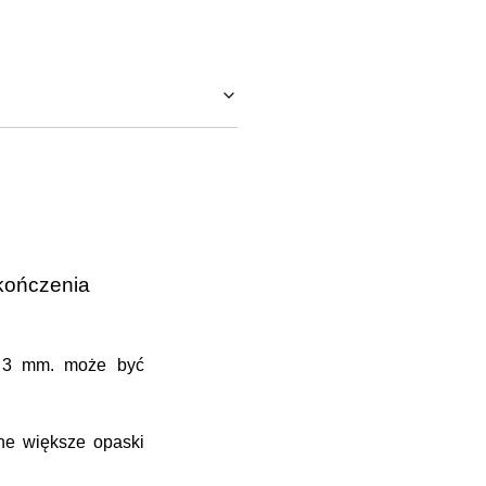
ykończenia
i 3 mm. może być
ne większe opaski