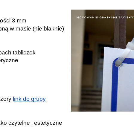
bości 3 mm
ioną w masie (nie blaknie)
pach tabliczek
eryczne
wzory
link do grupy
ko czytelne i estetyczne