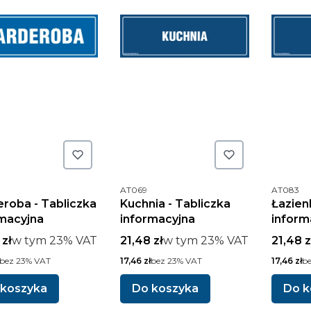
oduktu
Kod produktu
Kod prod
AT069
AT083
roba - Tabliczka
Kuchnia - Tabliczka
Łazien
macyjna
informacyjna
inform
brutto
w tym %s VAT
Cena brutto
w tym %s VAT
Cena b
 zł
w tym
23%
VAT
21,48 zł
w tym
23%
VAT
21,48 z
tto
Cena netto
Cena nett
bez 23% VAT
17,46 zł
bez 23% VAT
17,46 zł
b
 koszyka
Do koszyka
Do k