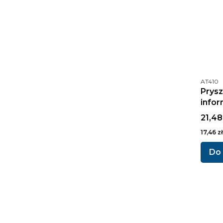
Kod pr
AT410
Prysz
infor
Cena 
21,48
Cena ne
17,46 zł
Do