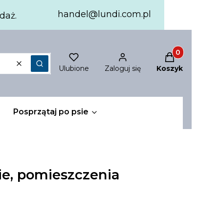
handel@lundi.com.pl
daż.
Produkty w ko
Ulubione
Zaloguj się
Koszyk
Wyczyść
Szukaj
Posprzątaj po psie
nie, pomieszczenia