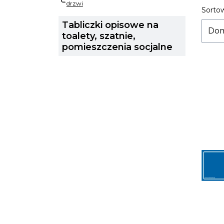
drzwi
Sortow
Lis
Tabliczki opisowe na
Dom
toalety, szatnie,
pomieszczenia socjalne