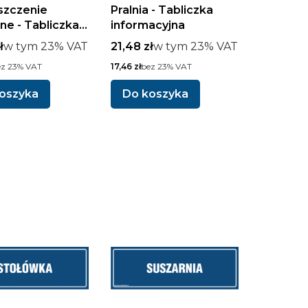
szczenie
Pralnia - Tabliczka
rne - Tabliczka
informacyjna
acyjna
rutto
w tym %s VAT
Cena brutto
w tym %s VAT
ł
w tym
23%
VAT
21,48 zł
w tym
23%
VAT
o
Cena netto
ez 23% VAT
17,46 zł
bez 23% VAT
oszyka
Do koszyka