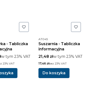
uktu
Kod produktu
AT045
ka - Tabliczka
Suszarnia - Tabliczka
acyjna
informacyjna
rutto
w tym %s VAT
Cena brutto
w tym %s VAT
ł
w tym
23%
VAT
21,48 zł
w tym
23%
VAT
o
Cena netto
ez 23% VAT
17,46 zł
bez 23% VAT
oszyka
Do koszyka