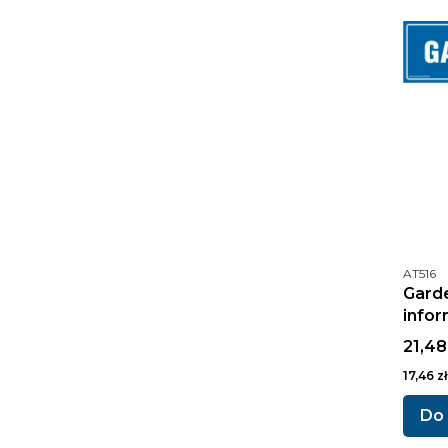
Kod pr
AT516
Garde
infor
Cena 
21,48
Cena ne
17,46 zł
Do