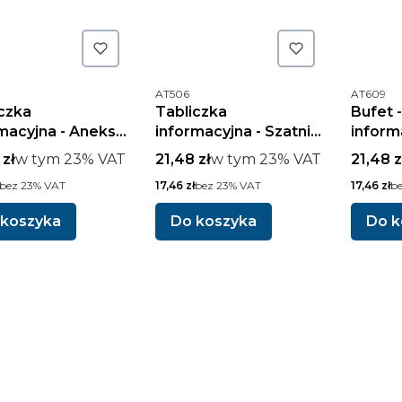
oduktu
Kod produktu
Kod prod
AT506
AT609
czka
Tabliczka
Bufet 
macyjna - Aneks
informacyjna - Szatnia
inform
enny
dla dzieci
brutto
w tym %s VAT
Cena brutto
w tym %s VAT
Cena b
 zł
w tym
23%
VAT
21,48 zł
w tym
23%
VAT
21,48 z
tto
Cena netto
Cena nett
bez 23% VAT
17,46 zł
bez 23% VAT
17,46 zł
b
 koszyka
Do koszyka
Do k