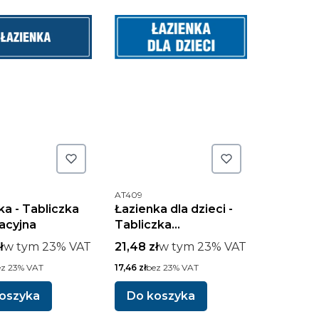
uktu
Kod produktu
AT409
ka - Tabliczka
Łazienka dla dzieci -
acyjna
Tabliczka
informacyjna
rutto
w tym %s VAT
Cena brutto
w tym %s VAT
ł
w tym
23%
VAT
21,48 zł
w tym
23%
VAT
o
Cena netto
ez 23% VAT
17,46 zł
bez 23% VAT
oszyka
Do koszyka