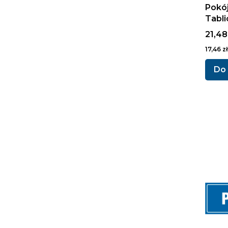
Pokój
Tabli
infor
Cena 
21,48
Cena ne
17,46 zł
Do