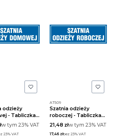
uktu
Kod produktu
AT509
a odzieży
Szatnia odzieży
j - Tabliczka
roboczej - Tabliczka
acyjna
informacyjna
rutto
w tym %s VAT
Cena brutto
w tym %s VAT
ł
w tym
23%
VAT
21,48 zł
w tym
23%
VAT
o
Cena netto
ez 23% VAT
17,46 zł
bez 23% VAT