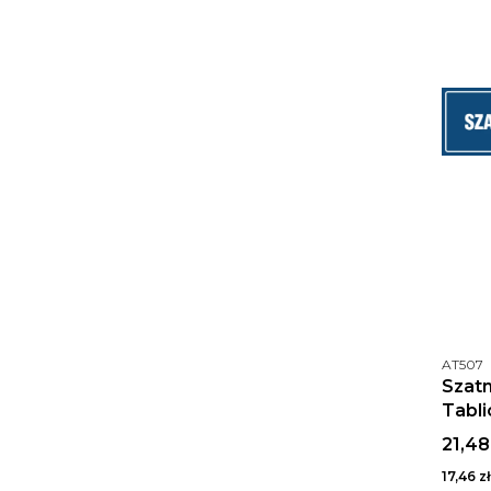
Kod pr
AT507
Szatn
Tabli
infor
Cena 
21,48
Cena ne
17,46 zł