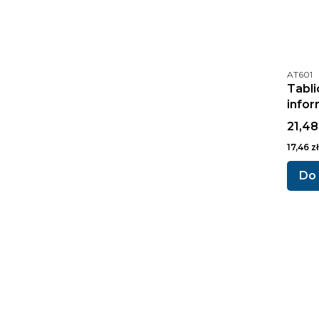
Kod pr
AT601
Tabli
infor
kuch
Cena 
21,48
Cena ne
17,46 zł
Do