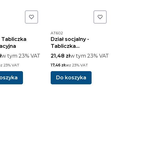
uktu
Kod produktu
AT602
- Tabliczka
Dział socjalny -
acyjna
Tabliczka
informacyjna
rutto
w tym %s VAT
Cena brutto
w tym %s VAT
ł
w tym
23%
VAT
21,48 zł
w tym
23%
VAT
o
Cena netto
ez 23% VAT
17,46 zł
bez 23% VAT
oszyka
Do koszyka