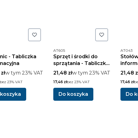
oduktu
Kod produktu
Kod prod
AT605
AT043
nic - Tabliczka
Sprzęt i środki do
Stołów
macyjna
sprzątania - Tabliczka
inform
informacyjna
brutto
w tym %s VAT
Cena brutto
w tym %s VAT
Cena b
 zł
w tym
23%
VAT
21,48 zł
w tym
23%
VAT
21,48 z
tto
Cena netto
Cena nett
bez 23% VAT
17,46 zł
bez 23% VAT
17,46 zł
b
 koszyka
Do koszyka
Do k