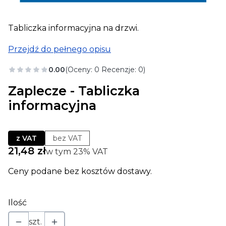
Tabliczka informacyjna na drzwi.
Przejdź do pełnego opisu
0.00
(Oceny: 0 Recenzje: 0)
Zaplecze - Tabliczka
informacyjna
z VAT
bez VAT
Cena
21,48 zł
w tym 23% VAT
w tym
23%
VAT
Ceny podane bez kosztów dostawy.
Ilość
szt.