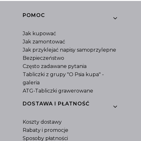
Linki w stopce
POMOC
Jak kupować
Jak zamontować
Jak przyklejać napisy samoprzylepne
Bezpieczeństwo
Często zadawane pytania
Tabliczki z grupy "O Psia kupa" -
galeria
ATG-Tabliczki grawerowane
DOSTAWA I PŁATNOŚĆ
Koszty dostawy
Rabaty i promocje
Sposoby płatności