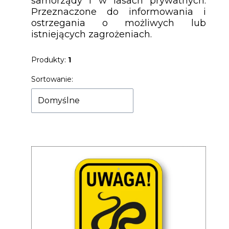
samorządy i w lasach prywatnych.
Przeznaczone do informowania i
ostrzegania o możliwych lub
istniejących zagrożeniach.
Produkty:
1
Lista produktów
Sortowanie:
Domyślne