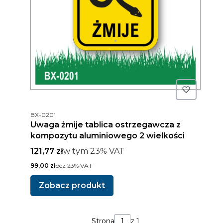
Kod produktu
BX-0201
Uwaga żmije tablica ostrzegawcza z
kompozytu aluminiowego 2 wielkości
Cena brutto
w tym %s VAT
121,77 zł
w tym
23%
VAT
Cena netto
99,00 zł
bez 23% VAT
Zobacz produkt
Strona
z 1