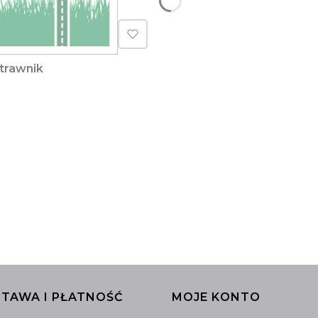
 trawnik
TAWA I PŁATNOŚĆ
MOJE KONTO