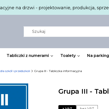
acyjne na drzwi - projektowanie, produkcja, sprze
Tabliczki z numerami
Toalety
Na parking
 dla szkół i przedszkoli
Grupa III - Tabliczka informacyjna
Grupa III - Ta
z VAT
bez VAT