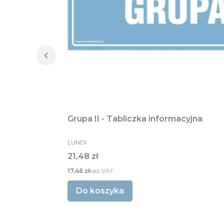
Grupa II - Tabliczka informacyjna
PRODUCENT
LUNDI
Cena
21,48 zł
Cena
17,46 zł
bez VAT
Do koszyka