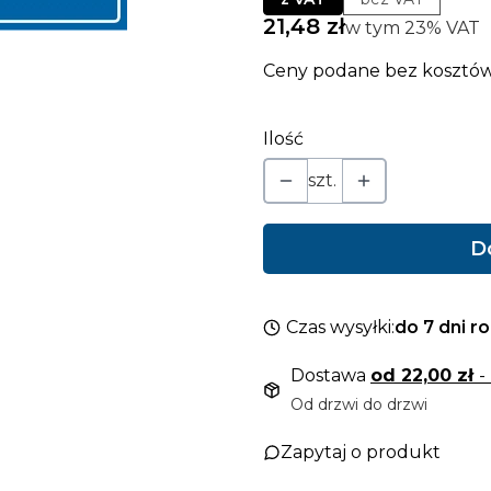
Cena
21,48 zł
w tym 23% VAT
w tym
23%
VAT
Ceny podane bez kosztów
Ilość
szt.
D
Czas wysyłki:
do 7 dni r
Dostawa
od 22,00 zł
-
Od drzwi do drzwi
Zapytaj o produkt