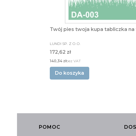
Twój pies twoja kupa tabliczka na
PRODUCENT
LUNDI SP. Z O.O.
Cena
172,62 zł
Cena
140,34 zł
bez VAT
Do koszyka
POMOC
DOS
Linki w stopce