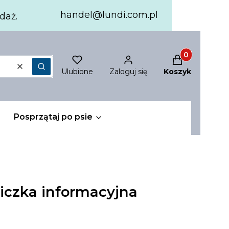
handel@lundi.com.pl
daż.
Produkty w ko
Ulubione
Zaloguj się
Koszyk
Wyczyść
Szukaj
Posprzątaj po psie
bliczka informacyjna