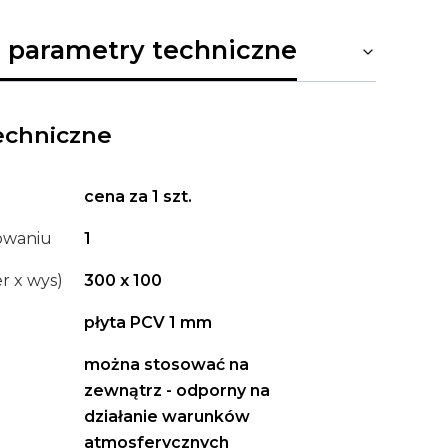
 parametry techniczne
echniczne
cena za 1 szt.
kowaniu
1
r x wys)
300 x 100
płyta PCV 1 mm
można stosować na
zewnątrz - odporny na
działanie warunków
atmosferycznych