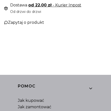
Dostawa
od 22,00 zł
- Kurier Inpost
Od drzwi do drzwi
Zapytaj o produkt
Linki w stopce
POMOC
Jak kupować
Jak zamontować