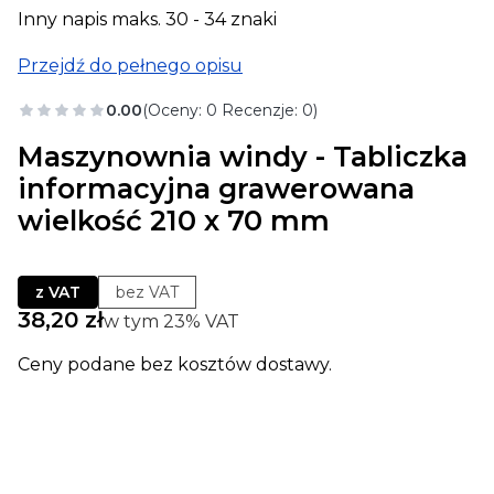
Inny napis maks. 30 - 34 znaki
Przejdź do pełnego opisu
0.00
(Oceny: 0 Recenzje: 0)
Maszynownia windy - Tabliczka
informacyjna grawerowana
wielkość 210 x 70 mm
z VAT
bez VAT
Cena
38,20 zł
w tym 23% VAT
w tym
23%
VAT
Ceny podane bez kosztów dostawy.
Wybierz wariant produktu:
Poszczególne warianty mogą różnić się ceną