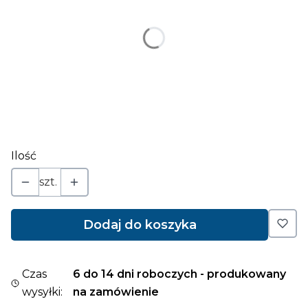
*
kolor laminatu
Pokaż wszystkie kolory
napis (jeśli ma być inny jak na grafice) ilość znaków
ograniczona - patrz w opisie
Opcjonalne
Ilość
szt.
Dodaj do koszyka
Czas
6 do 14 dni roboczych - produkowany
wysyłki:
na zamówienie