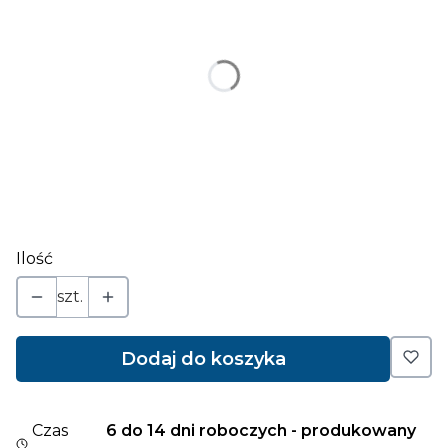
*
wielkość
Wybierz
napis (jeśli ma być zmieniony) ograniczona ilość
znaków
Opcjonalne
Ilość
szt.
Dodaj do koszyka
Czas
6 do 14 dni roboczych - produkowany