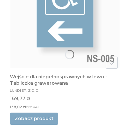
Wejście dla niepełnosprawnych w lewo -
Tabliczka grawerowana
PRODUCENT
LUNDI SP. Z O.O.
Cena
169,77 zł
Cena
138,02 zł
bez VAT
Zobacz produkt