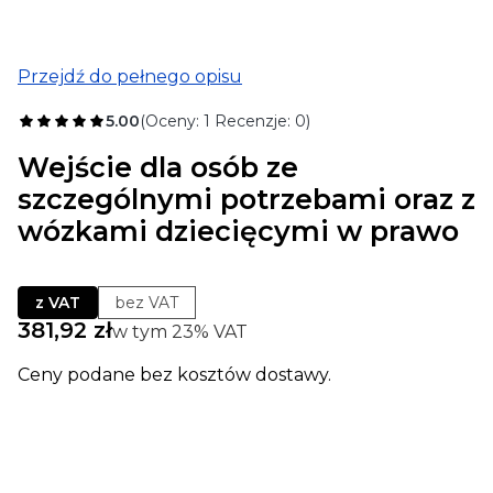
Przejdź do pełnego opisu
5.00
(Oceny: 1 Recenzje: 0)
Wejście dla osób ze
szczególnymi potrzebami oraz z
wózkami dziecięcymi w prawo
z VAT
bez VAT
Cena
381,92 zł
w tym 23% VAT
w tym
23%
VAT
Ceny podane bez kosztów dostawy.
Wybierz wariant produktu:
Poszczególne warianty mogą różnić się ceną