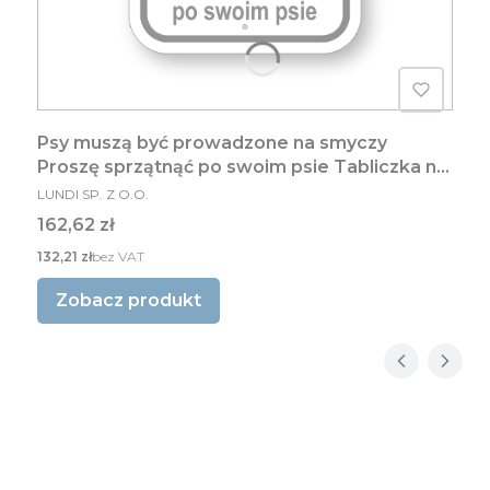
Psy muszą być prowadzone na smyczy
Proszę sprzątnąć po swoim psie Tabliczka na
PRODUCENT
trawnik
LUNDI SP. Z O.O.
Cena
162,62 zł
Cena
132,21 zł
bez VAT
Zobacz produkt