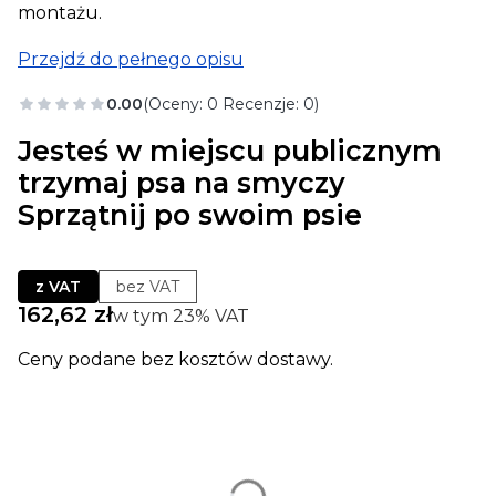
montażu.
Przejdź do pełnego opisu
0.00
(Oceny: 0 Recenzje: 0)
Jesteś w miejscu publicznym
trzymaj psa na smyczy
Sprzątnij po swoim psie
z VAT
bez VAT
Cena
162,62 zł
w tym 23% VAT
w tym
23%
VAT
Ceny podane bez kosztów dostawy.
Wybierz wariant produktu:
Poszczególne warianty mogą różnić się ceną