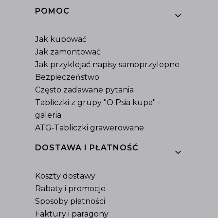
Linki w stopce
POMOC
Jak kupować
Jak zamontować
Jak przyklejać napisy samoprzylepne
Bezpieczeństwo
Często zadawane pytania
Tabliczki z grupy "O Psia kupa" -
galeria
ATG-Tabliczki grawerowane
DOSTAWA I PŁATNOŚĆ
Koszty dostawy
Rabaty i promocje
Sposoby płatności
Faktury i paragony