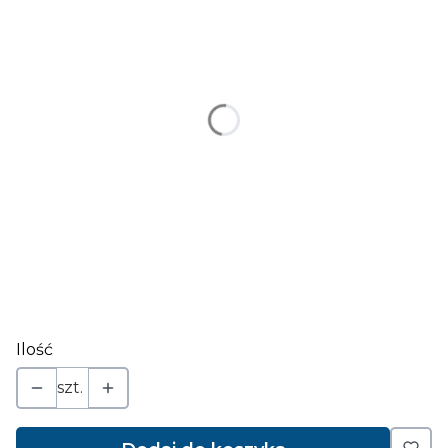
*
kolor
Wybierz
*
wielkość
Wybierz
inny napis - jeśli jest (ilość znaków ograniczona patrz
w opisie)
Opcjonalne
Ilość
szt.