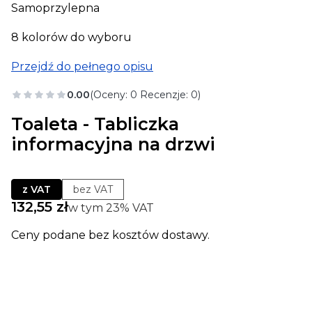
Samoprzylepna
8 kolorów do wyboru
Przejdź do pełnego opisu
0.00
(Oceny: 0 Recenzje: 0)
Toaleta - Tabliczka
informacyjna na drzwi
z VAT
bez VAT
Cena
132,55 zł
w tym 23% VAT
w tym
23%
VAT
Ceny podane bez kosztów dostawy.
Wybierz wariant produktu:
Poszczególne warianty mogą różnić się ceną