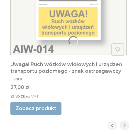
Uwaga! Ruch wózków widłowych i urządzeń
transportu poziomego - znak ostrzegawczy
PRODUCENT
LUNDI
Cena
27,00 zł
Cena
21,95 zł
bez VAT
Zobacz produkt