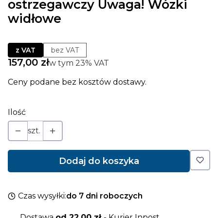
ostrzegawczy Uwaga! Wózki
widłowe
z VAT
bez VAT
Cena
157,00 zł
w tym 23% VAT
w tym
23%
VAT
Ceny podane bez kosztów dostawy.
Ilość
szt.
Dodaj do koszyka
Czas wysyłki:
do 7 dni roboczych
Dostawa
od 22,00 zł
- Kurier Inpost