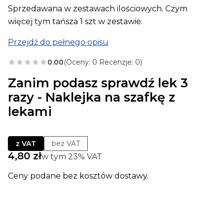
Sprzedawana w zestawach ilościowych. Czym
więcej tym tańsza 1 szt w zestawie.
Przejdź do pełnego opisu
0.00
(Oceny: 0 Recenzje: 0)
Zanim podasz sprawdź lek 3
razy - Naklejka na szafkę z
lekami
z VAT
bez VAT
Cena
4,80 zł
w tym 23% VAT
w tym
23%
VAT
Ceny podane bez kosztów dostawy.
Wybierz wariant produktu: