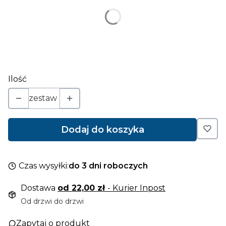
Poszczególne warianty mogą różnić się ceną
*
ilość szt. w zestawie
Wybierz
Ilość
zestaw
Dodaj do koszyka
Czas wysyłki:
do 3 dni roboczych
Dostawa
od 22,00 zł
- Kurier Inpost
Od drzwi do drzwi
Zapytaj o produkt