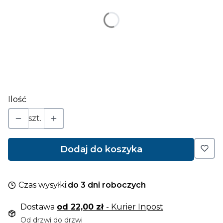
*
wybierz kolor
Pokaż wszystkie kolory
*
wybierz sposób naklejania
Wybierz
Ilość
szt.
Dodaj do koszyka
Czas wysyłki:
do 3 dni roboczych
Dostawa
od 22,00 zł
- Kurier Inpost
Od drzwi do drzwi