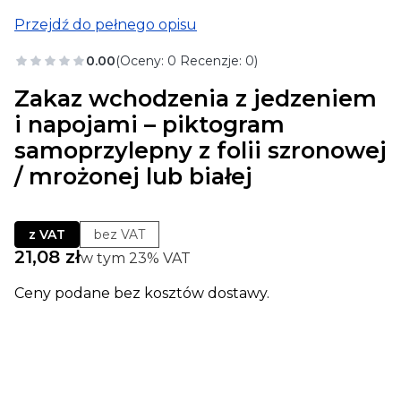
Przejdź do pełnego opisu
0.00
(Oceny: 0 Recenzje: 0)
Zakaz wchodzenia z jedzeniem
i napojami – piktogram
samoprzylepny z folii szronowej
/ mrożonej lub białej
z VAT
bez VAT
Cena
21,08 zł
w tym 23% VAT
w tym
23%
VAT
Ceny podane bez kosztów dostawy.
Wybierz wariant produktu:
Poszczególne warianty mogą różnić się ceną