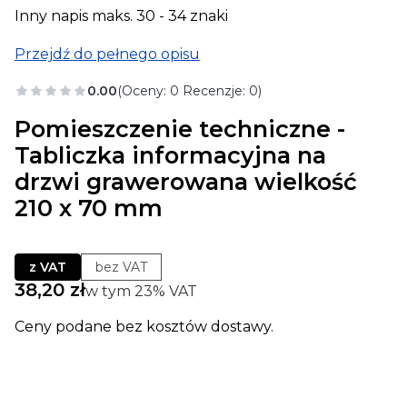
Inny napis maks. 30 - 34 znaki
Przejdź do pełnego opisu
0.00
(Oceny: 0 Recenzje: 0)
Pomieszczenie techniczne -
Tabliczka informacyjna na
drzwi grawerowana wielkość
210 x 70 mm
z VAT
bez VAT
Cena
38,20 zł
w tym 23% VAT
w tym
23%
VAT
Ceny podane bez kosztów dostawy.
Wybierz wariant produktu: