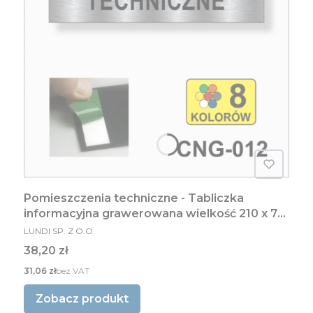
Pomieszczenia techniczne - Tabliczka
informacyjna grawerowana wielkość 210 x 70
PRODUCENT
mm
LUNDI SP. Z O.O.
Cena
38,20 zł
Cena
31,06 zł
bez VAT
Zobacz produkt