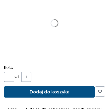
Poszczególne warianty mogą różnić się ceną
*
kolor
Wybierz
napis (jeśli ma być inny jak na grafice) ilość znaków
ograniczona - patrz w opisie
Opcjonalne
Ilość
szt.
Dodaj do koszyka