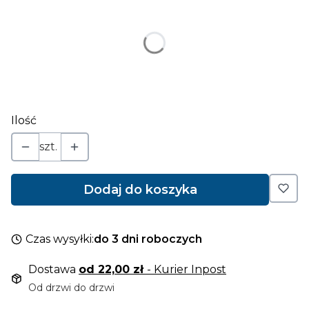
Poszczególne warianty mogą różnić się ceną
*
kolor folii
Pokaż wszystkie kolory
Ilość
szt.
Dodaj do koszyka
Czas wysyłki:
do 3 dni roboczych
Dostawa
od 22,00 zł
- Kurier Inpost
Od drzwi do drzwi