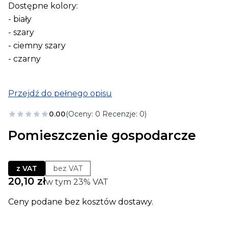
Dostępne kolory:
- biały
- szary
- ciemny szary
- czarny
Przejdź do pełnego opisu
0.00
(Oceny: 0 Recenzje: 0)
Pomieszczenie gospodarcze
z VAT
bez VAT
Cena
20,10 zł
w tym 23% VAT
w tym
23%
VAT
Ceny podane bez kosztów dostawy.
Wybierz wariant produktu: