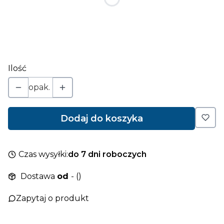
*
wymiary w mm
Wybierz
Ilość
opak.
Dodaj do koszyka
Czas wysyłki:
do 7 dni roboczych
Dostawa
od
- ()
Zapytaj o produkt