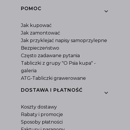
Linki w stopce
POMOC
Jak kupować
Jak zamontować
Jak przyklejać napisy samoprzylepne
Bezpieczeństwo
Często zadawane pytania
Tabliczki z grupy "O Psia kupa" -
galeria
ATG-Tabliczki grawerowane
DOSTAWA I PŁATNOŚĆ
Koszty dostawy
Rabaty i promocje
Sposoby płatności
Faktury i paragony