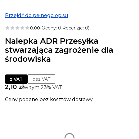
Przejdź do pełnego opisu
0.00
(Oceny: 0 Recenzje: 0)
Nalepka ADR Przesyłka
stwarzająca zagrożenie dla
środowiska
z VAT
bez VAT
Cena
2,10 zł
w tym 23% VAT
w tym
23%
VAT
Ceny podane bez kosztów dostawy.
Wybierz wariant produktu:
Poszczególne warianty mogą różnić się ceną