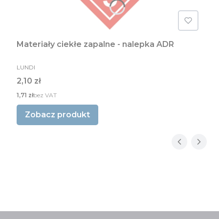
Materiały ciekłe zapalne - nalepka ADR
PRODUCENT
LUNDI
Cena
2,10 zł
Cena
1,71 zł
bez VAT
Zobacz produkt