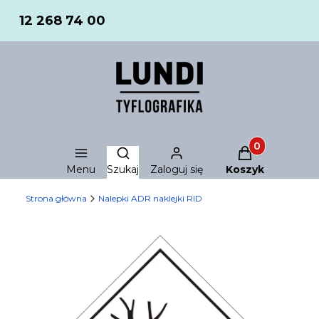
12 268 74 00
Produkty w ko
Otwórz wyszukiwarkę
Menu
Szukaj
Zaloguj się
Koszyk
Strona główna
Nalepki ADR naklejki RID