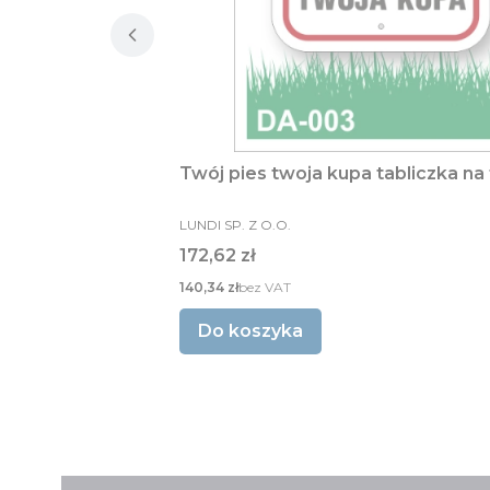
Twój pies twoja kupa tabliczka na
PRODUCENT
LUNDI SP. Z O.O.
Cena
172,62 zł
Cena
140,34 zł
bez VAT
Do koszyka