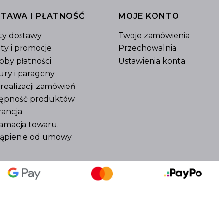
TAWA I PŁATNOŚĆ
MOJE KONTO
ty dostawy
Twoje zamówienia
ty i promocje
Przechowalnia
oby płatności
Ustawienia konta
ury i paragony
 realizacji zamówień
ępność produktów
ancja
amacja towaru.
ąpienie od umowy