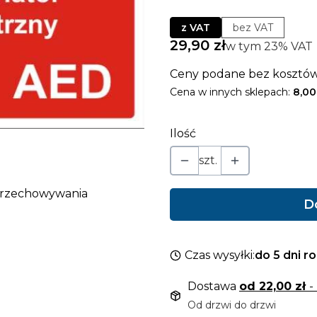
z VAT
bez VAT
Cena
29,90 zł
w tym 23% VAT
w tym
23%
VAT
Ceny podane bez kosztów
Cena w innych sklepach:
8,00
Ilość
szt.
 przechowywania
D
Czas wysyłki:
do 5 dni r
Dostawa
od 22,00 zł
-
Od drzwi do drzwi