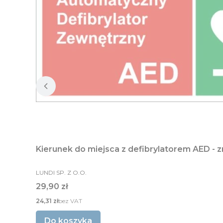
Kierunek do miej
PRODUCENT
LUNDI SP. Z O.O.
Cena
29,90 zł
Cena
24,31 zł
bez VAT
Do koszyka