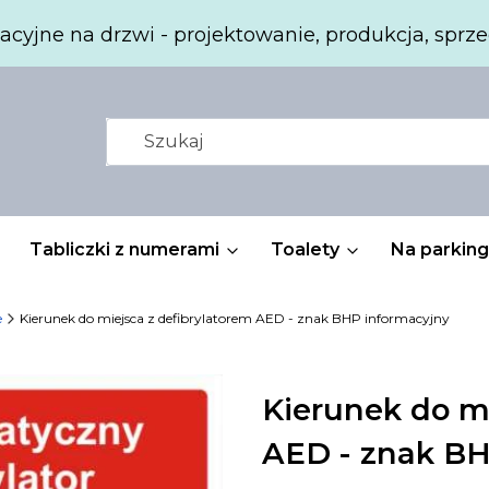
acyjne na drzwi - projektowanie, produkcja, sprze
Tabliczki z numerami
Toalety
Na parking
e
Kierunek do miejsca z defibrylatorem AED - znak BHP informacyjny
Kierunek do mi
AED - znak BH