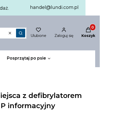
handel@lundi.com.pl
daż.
Produkty w ko
Ulubione
Zaloguj się
Koszyk
Wyczyść
Szukaj
Posprzątaj po psie
ejsca z defibrylatorem
P informacyjny