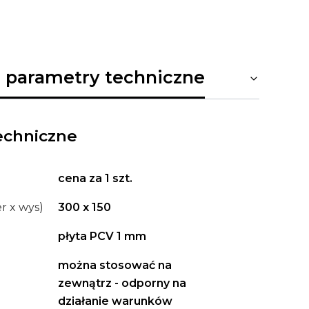
 parametry techniczne
echniczne
cena za 1 szt.
r x wys)
300 x 150
płyta PCV 1 mm
można stosować na
zewnątrz - odporny na
działanie warunków