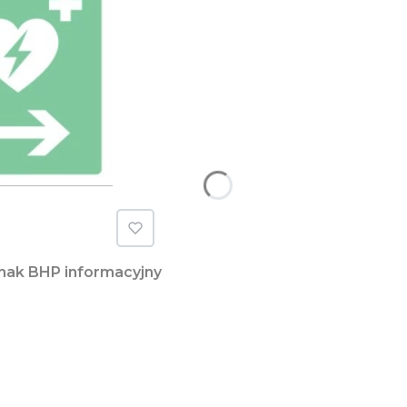
sca z defibrylatorem AED - znak BHP informacyjny