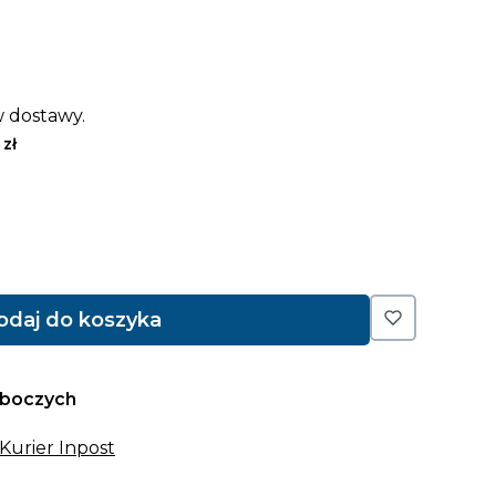
 dostawy.
 zł
odaj do koszyka
oboczych
 Kurier Inpost