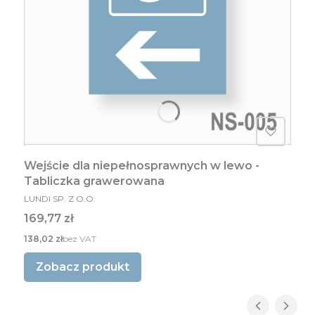
Wejście dla niepełnosprawnych w lewo -
Tabliczka grawerowana
PRODUCENT
LUNDI SP. Z O.O.
Cena
169,77 zł
Cena
138,02 zł
bez VAT
Zobacz produkt