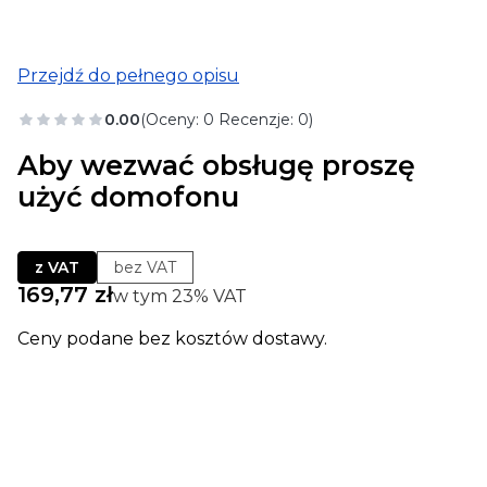
Przejdź do pełnego opisu
0.00
(Oceny: 0 Recenzje: 0)
Aby wezwać obsługę proszę
użyć domofonu
z VAT
bez VAT
Cena
169,77 zł
w tym 23% VAT
w tym
23%
VAT
Ceny podane bez kosztów dostawy.
Wybierz wariant produktu:
Poszczególne warianty mogą różnić się ceną