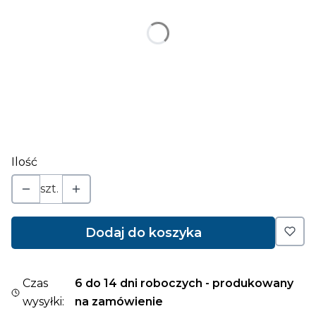
*
wielkość
Wybierz
napis (jeśli ma być zmieniony) ograniczona ilość
znaków
Opcjonalne
Ilość
szt.
Dodaj do koszyka
Czas
6 do 14 dni roboczych - produkowany
wysyłki:
na zamówienie