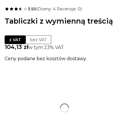
3.50
(Oceny: 4 Recenzje: 0)
Tabliczki z wymienną treścią
z VAT
bez VAT
Cena
104,13 zł
w tym 23% VAT
w tym
23%
VAT
Ceny podane bez kosztów dostawy.
Wybierz wariant produktu:
Poszczególne warianty mogą różnić się ceną
*
wybierz wielkość w mm
Wybierz