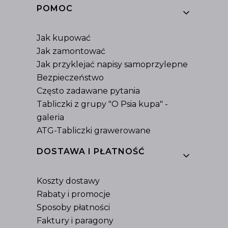
Linki w stopce
POMOC
Jak kupować
Jak zamontować
Jak przyklejać napisy samoprzylepne
Bezpieczeństwo
Często zadawane pytania
Tabliczki z grupy "O Psia kupa" -
galeria
ATG-Tabliczki grawerowane
DOSTAWA I PŁATNOŚĆ
Koszty dostawy
Rabaty i promocje
Sposoby płatności
Faktury i paragony