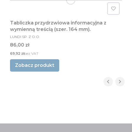
Tabliczka przydrzwiowa informacyjna z
wymienną treścią (szer. 164 mm).
PRODUCENT
LUNDI SP. Z O.O.
Cena
86,00 zł
Cena
69,92 zł
bez VAT
Zobacz produkt