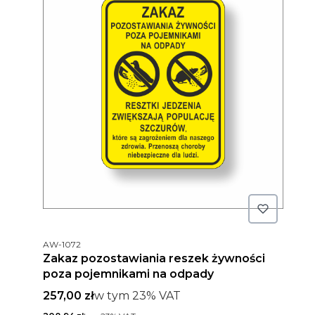
Kod produktu
AW-1072
Zakaz pozostawiania reszek żywności
poza pojemnikami na odpady
Cena brutto
w tym %s VAT
257,00 zł
w tym
23%
VAT