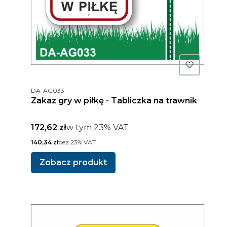
Kod produktu
DA-AG033
Zakaz gry w piłkę - Tabliczka na trawnik
Cena brutto
w tym %s VAT
172,62 zł
w tym
23%
VAT
Cena netto
140,34 zł
bez 23% VAT
Zobacz produkt