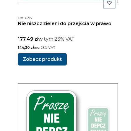
Kod produktu
DA-038
Nie niszcz zieleni do przejścia w prawo
Cena brutto
w tym %s VAT
177,49 zł
w tym
23%
VAT
Cena netto
144,30 zł
bez 23% VAT
Zobacz produkt