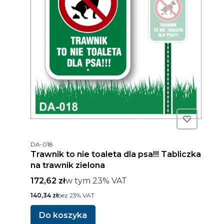
Kod produktu
DA-018
Trawnik to nie toaleta dla psa!!! Tabliczka
na trawnik zielona
Cena brutto
w tym %s VAT
172,62 zł
w tym
23%
VAT
Cena netto
140,34 zł
bez 23% VAT
Do koszyka