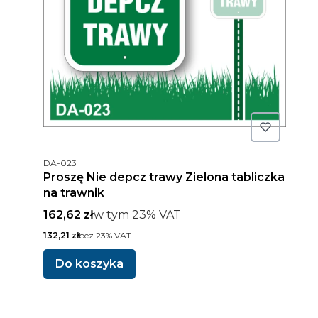
Kod produktu
DA-023
Proszę Nie depcz trawy Zielona tabliczka
na trawnik
Cena brutto
w tym %s VAT
162,62 zł
w tym
23%
VAT
Cena netto
132,21 zł
bez 23% VAT
Do koszyka