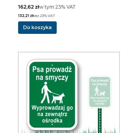
Cena brutto
w tym %s VAT
162,62 zł
w tym
23%
VAT
Cena netto
132,21 zł
bez 23% VAT
Do koszyka