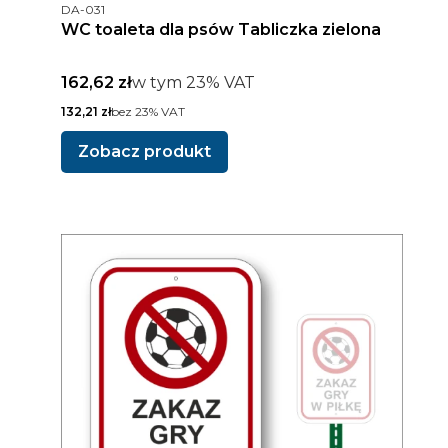
Kod produktu
DA-031
WC toaleta dla psów Tabliczka zielona
Cena brutto
w tym %s VAT
162,62 zł
w tym
23%
VAT
Cena netto
132,21 zł
bez 23% VAT
Zobacz produkt