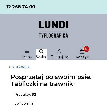
12 268 74 00
Produkty w ko
Otwórz wyszukiwarkę
Menu
Szukaj
Zaloguj się
Koszyk
Strona główna
Posprzątaj po swoim psie.
Tabliczki na trawnik
Produkty:
32
Lista produktów
Sortowanie: