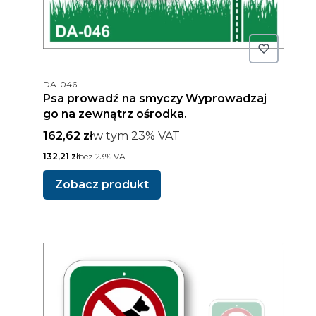
Kod produktu
DA-046
Psa prowadź na smyczy Wyprowadzaj
go na zewnątrz ośrodka.
Cena brutto
w tym %s VAT
162,62 zł
w tym
23%
VAT
Cena netto
132,21 zł
bez 23% VAT
Zobacz produkt